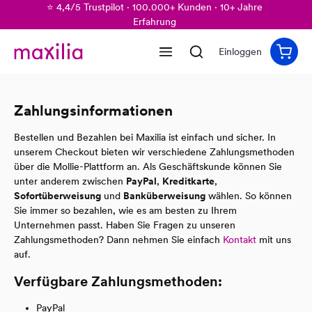
⭐ 4,4/5 Trustpilot · 100.000+ Kunden · 10+ Jahre
alt springen
Erfahrung
Einloggen
Zahlungsinformationen
Bestellen und Bezahlen bei Maxilia ist einfach und sicher. In
unserem Checkout bieten wir verschiedene Zahlungsmethoden
über die Mollie-Plattform an. Als Geschäftskunde können Sie
unter anderem zwischen
PayPal
,
Kreditkarte
,
Sofortüberweisung
und
Banküberweisung
wählen. So können
Sie immer so bezahlen, wie es am besten zu Ihrem
Unternehmen passt. Haben Sie Fragen zu unseren
Zahlungsmethoden? Dann nehmen Sie einfach
Kontakt
mit uns
auf.
Verfügbare Zahlungsmethoden:
PayPal