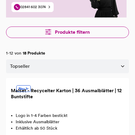
Markenpräsenz schaffen. Entscheiden Sie sich für Werbeartikel aus
recyceltem Karton und tragen Sie zur Förderung einer nachhaltigen
02841 602 3074
Zukunft bei.
Produkte filtern
1-12 von
18 Produkte
Neu ✨
Malset - Recycelter Karton | 36 Ausmalblätter | 12
Buntstifte
Logo in 1-4 Farben bestickt
Inklusive Ausmalblätter
Erhältlich ab 50 Stück