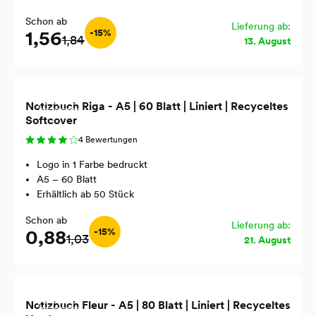
Schon ab
Lieferung ab:
1,56
-15%
1,84
13. August
Recycled
Notizbuch Riga - A5 | 60 Blatt | Liniert | Recyceltes
Softcover
4 Bewertungen
Logo in 1 Farbe bedruckt
A5 – 60 Blatt
Erhältlich ab 50 Stück
Schon ab
Lieferung ab:
0,88
-15%
1,03
21. August
Recycled
Notizbuch Fleur - A5 | 80 Blatt | Liniert | Recyceltes