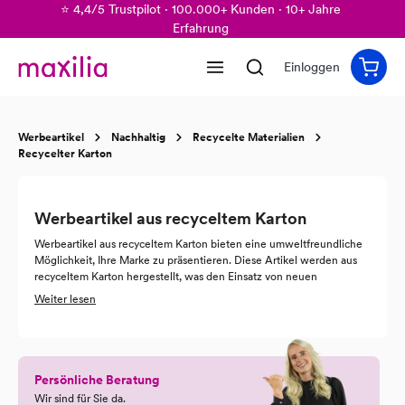
⭐ 4,4/5 Trustpilot · 100.000+ Kunden · 10+ Jahre
alt springen
Erfahrung
Einloggen
Werbeartikel
Nachhaltig
Recycelte Materialien
Recycelter Karton
Werbeartikel aus recyceltem Karton
Werbeartikel aus recyceltem Karton bieten eine umweltfreundliche
Möglichkeit, Ihre Marke zu präsentieren. Diese Artikel werden aus
recyceltem Karton hergestellt, was den Einsatz von neuen
Ressourcen reduziert und die Abfallmenge verringert. Von
Weiter lesen
Notizblöcken und Stifthaltern bis hin zu Verpackungen und
Kalendern - es gibt eine Vielzahl von Werbeartikeln, die aus
recyceltem Karton hergestellt werden können. Durch den Einsatz
solcher Artikel demonstrieren Sie Ihr Engagement für Nachhaltigkeit
und Umweltschutz. Gleichzeitig können Sie Ihr Logo und Ihre
Persönliche Beratung
Botschaft auf diesen Artikeln platzieren und so eine positive
Wir sind für Sie da.