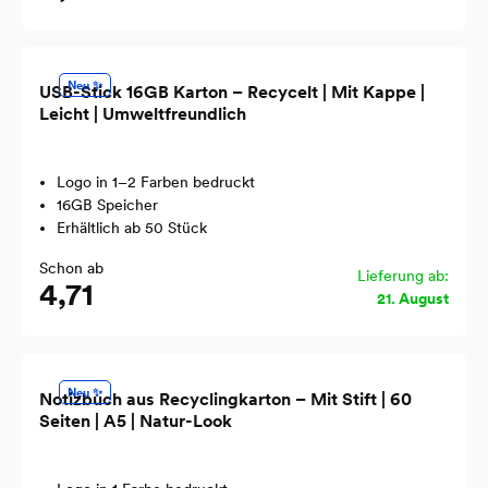
Neu ✨
USB-Stick 16GB Karton – Recycelt | Mit Kappe |
Leicht | Umweltfreundlich
Logo in 1–2 Farben bedruckt
16GB Speicher
Erhältlich ab 50 Stück
Schon ab
Lieferung ab:
4,71
21. August
Neu ✨
Notizbuch aus Recyclingkarton – Mit Stift | 60
Seiten | A5 | Natur-Look