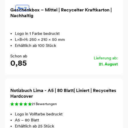
Neu ✨
Geschenkbox – Mittel | Recycelter Kraftkarton |
Nachhaltig
Logo in 1 Farbe bedruckt
L×B×H: 250 × 210 × 50 mm
Erhältlich ab 100 Stück
Schon ab
Lieferung ab:
0,85
21. August
Notizbuch Lima - A5 | 80 Blatt| Liniert | Recyceltes
Hardcover
21 Bewertungen
Logo in Vollfarbe bedruckt
A5 – 80 Blatt
Erhältlich ab 25 Stück