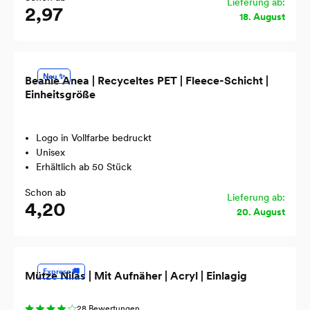
Lieferung ab:
2,97
18. August
Neu ✨
Beanie Anea | Recyceltes PET | Fleece-Schicht |
Einheitsgröße
Logo in Vollfarbe bedruckt
Unisex
Erhältlich ab 50 Stück
Schon ab
Lieferung ab:
4,20
20. August
Express 🚚
Mütze Nilas | Mit Aufnäher | Acryl | Einlagig
28 Bewertungen