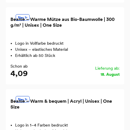
Neu ✨
Beanie – Warme Mütze aus Bio-Baumwolle | 300
g/m² | Unisex | One Size
Logo in Vollfarbe bedruckt
Unisex – elastisches Material
Erhältlich ab 50 Stück
Schon ab
Lieferung ab:
4,09
18. August
Neu ✨
Beanie – Warm & bequem | Acryl | Unisex | One
Size
Logo in 1–4 Farben bedruckt