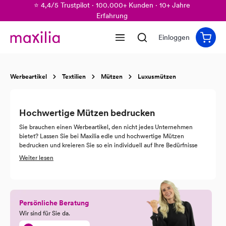
⭐ 4,4/5 Trustpilot · 100.000+ Kunden · 10+ Jahre
alt springen
Erfahrung
Einloggen
Werbeartikel
Textilien
Mützen
Luxusmützen
Hochwertige Mützen bedrucken
Sie brauchen einen Werbeartikel, den nicht jedes Unternehmen
bietet? Lassen Sie bei Maxilia edle und hochwertige Mützen
bedrucken und kreieren Sie so ein individuell auf Ihre Bedürfnisse
abgestimmtes Werbemittel. In unserem Shop können Sie unter
Weiter lesen
verschiedensten Materialien und Formen wählen und mit High
Quality Print jede einzelne hochwertige Mütze bedrucken lassen.
Oder würden Sie gerne noch exklusiv bestickte Mützen als
Werbeartikel nutzen? Für uns kein Problem! Unser Team hilft Ihnen
gerne dabei, hochwertigen
Mützen bedrucken
zu lassen, die Ihren
Persönliche Beratung
Ansprüchen gerecht werden.
Wir sind für Sie da.