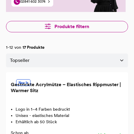
02841 602 3074
Produkte filtern
1-12 von
17 Produkte
Neu ✨
Gestrickte Acrylmütze – Elastisches Rippmuster |
Warmer Sitz
Logo in 1–4 Farben bedruckt
Unisex - elastisches Material
Erhältlich ab 50 Stück
Schon ab