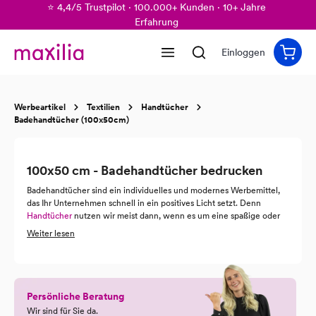
⭐ 4,4/5 Trustpilot · 100.000+ Kunden · 10+ Jahre
alt springen
Erfahrung
Einloggen
Werbeartikel
Textilien
Handtücher
Badehandtücher (100x50cm)
100x50 cm - Badehandtücher bedrucken
Badehandtücher sind ein individuelles und modernes Werbemittel,
das Ihr Unternehmen schnell in ein positives Licht setzt. Denn
Handtücher
nutzen wir meist dann, wenn es um eine spaßige oder
entspannende Angelegenheit geht. Ob im Freibad oder in der
Weiter lesen
Sauna, das Badehandtuch steht einfach für Freizeit, Spaß und
relaxen. Nutzen Sie all die positiven Assoziationen, die so ein
Handtuch Werbegeschenk mit sich bringt und werben Sie mit
Badehandtüchern.
Persönliche Beratung
Wir sind für Sie da.