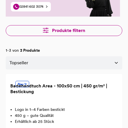
02841 602 3074
Produkte filtern
1-3 von
3 Produkte
Neu ✨
Badehandtuch Area - 100x50 cm | 450 gr/m² |
Bestickung
Logo in 1–4 Farben bestickt
450 g – gute Qualität
Erhältlich ab 25 Stück