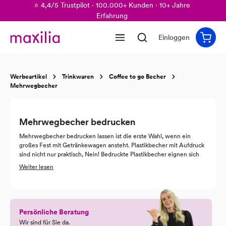
⭐ 4,4/5 Trustpilot · 100.000+ Kunden · 10+ Jahre
alt springen
Erfahrung
Einloggen
Werbeartikel
Trinkwaren
Coffee to go Becher
Mehrwegbecher
Mehrwegbecher bedrucken
Mehrwegbecher bedrucken lassen ist die erste Wahl, wenn ein
großes Fest mit Getränkewagen ansteht. Plastikbecher mit Aufdruck
sind nicht nur praktisch, Nein! Bedruckte Plastikbecher eignen sich
auch hervorragend als Werbeträger und nehmen Ihre Kunden mit in
Weiter lesen
die Welt der erfrischenden Kaltgetränke. Entscheiden Sie sich jetzt
für Plastikbecher Druck, bei uns schon ab 50 Stück.
Persönliche Beratung
Wir sind für Sie da.