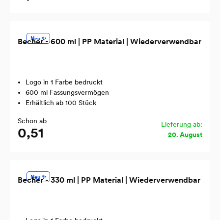
Neu ✨
Becher - 600 ml | PP Material | Wiederverwendbar
Logo in 1 Farbe bedruckt
600 ml Fassungsvermögen
Erhältlich ab 100 Stück
Schon ab
Lieferung ab:
0,51
20. August
Neu ✨
Becher - 330 ml | PP Material | Wiederverwendbar