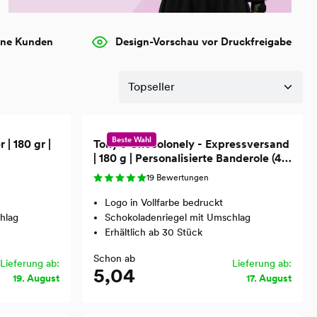
ene Kunden
Design-Vorschau vor Druckfreigabe
Beste Wahl
| 180 gr |
Tony's Chocolonely - Expressversand
| 180 g | Personalisierte Banderole (4-
farbig)
19 Bewertungen
Logo in Vollfarbe bedruckt
hlag
Schokoladenriegel mit Umschlag
Erhältlich ab 30 Stück
Schon ab
Lieferung ab:
Lieferung ab:
5,04
19. August
17. August