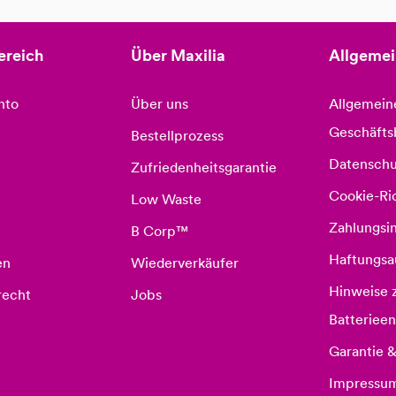
ereich
Über Maxilia
Allgemei
nto
Über uns
Allgemein
Geschäfts
Bestellprozess
Datenschut
Zufriedenheitsgarantie
Cookie-Ric
Low Waste
Zahlungsi
B Corp™
Haftungsa
en
Wiederverkäufer
Hinweise 
recht
Jobs
Batteriee
Garantie &
Impressu