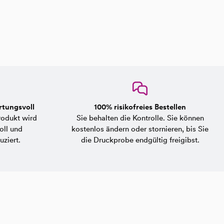
rtungsvoll
100% risikofreies Bestellen
rodukt wird
Sie behalten die Kontrolle. Sie können
oll und
kostenlos ändern oder stornieren, bis Sie
ziert.
die Druckprobe endgültig freigibst.