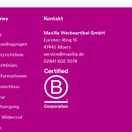
nes
Kontakt
Maxilia Werbeartikel GmbH
e
Eurotec-Ring 15
bedingungen
47445 Moers
service@maxilia.de
zrichtlinie
02841 602 3074
htlinien
nformationen
usschluss
zur
ntsorgung
 Widerrruf
m