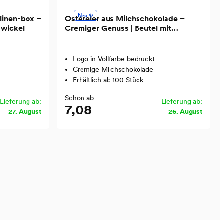
Neu ✨
alinen-box –
Ostereier aus Milchschokolade –
r wickel
Cremiger Genuss | Beutel mit
Sichtfenster | Festliche Süßigkeit |
Ideal als Geschenk
Logo in Vollfarbe bedruckt
Cremige Milchschokolade
Erhältlich ab 100 Stück
Schon ab
Lieferung ab:
Lieferung ab:
7,08
27. August
26. August