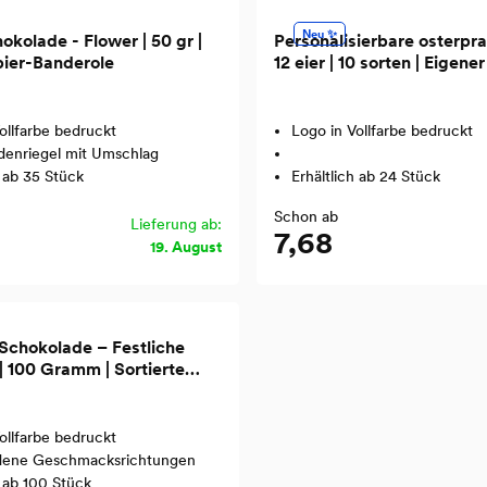
Neu ✨
okolade - Flower | 50 gr |
Personalisierbare osterpr
ier-Banderole
12 eier | 10 sorten | Eigene
ollfarbe bedruckt
Logo in Vollfarbe bedruckt
denriegel mit Umschlag
h ab 35 Stück
Erhältlich ab 24 Stück
Schon ab
Lieferung ab:
7,68
19. August
 Schokolade – Festliche
| 100 Gramm | Sortierte
srichtungen | Im Beutel
ollfarbe bedruckt
dene Geschmacksrichtungen
h ab 100 Stück