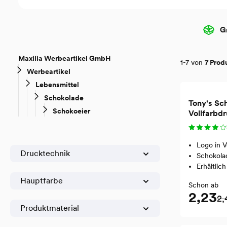
G
Maxilia Werbeartikel GmbH
1-7 von
7 Prod
Werbeartikel
Lebensmittel
Schokolade
Tony's Sch
Schokoeier
Vollfarbd
Logo in V
Drucktechnik
Schokola
Erhältlic
Hauptfarbe
Schon ab
2,23
2,
Produktmaterial