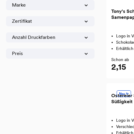
Marke
Tony's Sch
Samenpap
Zertifikat
Logo in V
Anzahl Druckfarben
Schokola
Erhältlic
Preis
Schon ab
2,15
Neu ✨
Ostereier
Süßigkeit 
Geschmack
Logo in V
Verschie
Erhältlic