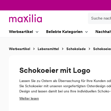
springen
Zur Hauptnavigation springen
Werbeartikel
Beliebte Kategorien
Nachhal
Werbeartikel
Lebensmittel
Schokolade
Schokoeie
Schokoeier mit Logo
Lassen Sie zu Ostern als Überraschung für Ihre Kunden o
Sie Schokoeier mit unseren vorgefertigten Osterdesign ode
Design und lassen damit bei uns Ihre individuellen Schok
bedrucken
lassen rücken Sie Ihr Unternehmen auch zu Ost
Weiter lesen