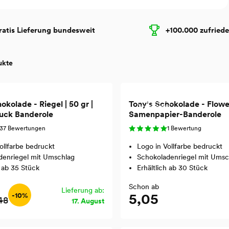
ratis Lieferung bundesweit
+100.000 zufried
ukte
Recycled
okolade - Riegel | 50 gr |
Tony's Schokolade - Flower 
ruck Banderole
Samenpapier-Banderole
37 Bewertungen
1 Bewertung
ollfarbe bedruckt
Logo in Vollfarbe bedruckt
denriegel mit Umschlag
Schokoladenriegel mit Umsc
h ab 35 Stück
Erhältlich ab 30 Stück
Schon ab
Lieferung ab:
5,05
-10%
48
17. August